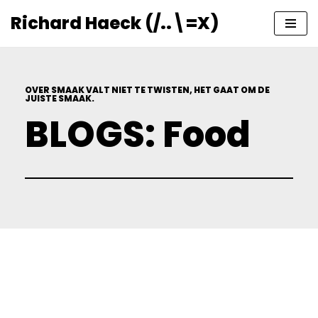
Richard Haeck (/..\=X)
Ga
naar
de
inhoud
OVER SMAAK VALT NIET TE TWISTEN, HET GAAT OM DE
JUISTE SMAAK.
BLOGS: Food