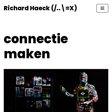
Richard Haeck (/..\=X)
Ga
naar
de
inhoud
connectie
maken