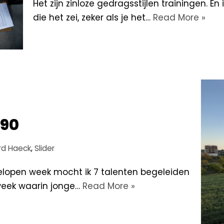
Het zijn zinloze gedragsstijlen trainingen.
die het zei, zeker als je het…
Read More »
 90
rd Haeck
,
Slider
open week mocht ik 7 talenten begeleiden
week waarin jonge…
Read More »