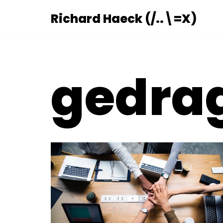
Richard Haeck (/..\=X)
Ga
naar
de
gedra
inhoud