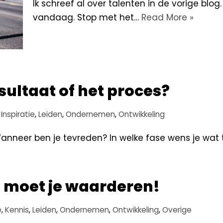
Ik schreef al over talenten in de vorige blo
vandaag. Stop met het…
Read More »
sultaat of het proces?
,
Inspiratie
,
Leiden
,
Ondernemen
,
Ontwikkeling
 Wanneer ben je tevreden? In welke fase wens je wat
d moet je waarderen!
e
,
Kennis
,
Leiden
,
Ondernemen
,
Ontwikkeling
,
Overige