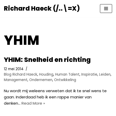
Richard Haeck (/..\=X)
Ga
naar
de
inhoud
YHIM
YHIM: Snelheid en richting
12 mei 2014
Blog Richard Haeck
,
Houding
,
Human Talent
,
Inspiratie
,
Leiden
,
Management
,
Ondernemen
,
Ontwikkeling
Nu wordt mij weleens verweten dat ik te snel wens te
gaan. Inderdaad heb ik een rappe manier van
denken…
Read More »