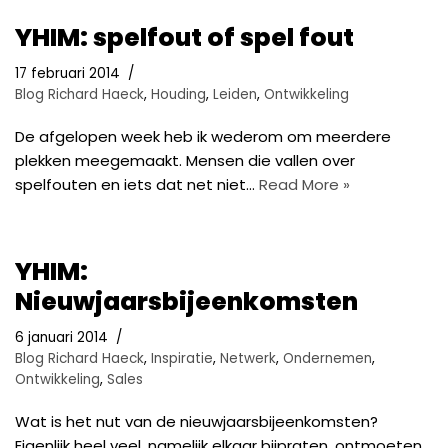
YHIM: spelfout of spel fout
17 februari 2014
Blog Richard Haeck
,
Houding
,
Leiden
,
Ontwikkeling
De afgelopen week heb ik wederom om meerdere
plekken meegemaakt. Mensen die vallen over
spelfouten en iets dat net niet…
Read More »
YHIM:
Nieuwjaarsbijeenkomsten
6 januari 2014
Blog Richard Haeck
,
Inspiratie
,
Netwerk
,
Ondernemen
,
Ontwikkeling
,
Sales
Wat is het nut van de nieuwjaarsbijeenkomsten?
Eigenlijk heel veel, namelijk elkaar bijpraten, ontmoeten