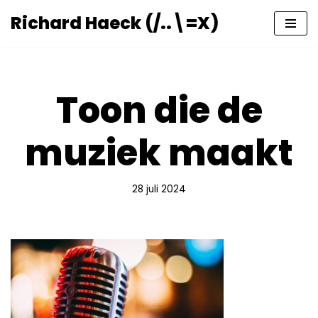
Richard Haeck (/..\=X)
Ga
naar
de
inhoud
Toon die de
muziek maakt
28 juli 2024