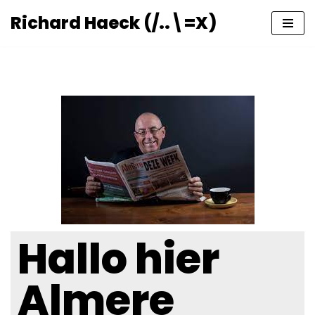
Richard Haeck (/..\=X)
Ga
naar
de
inhoud
Hallo hier
Almere