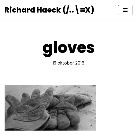
Richard Haeck (/..\=X)
Ga
naar
de
inhoud
gloves
19 oktober 2016