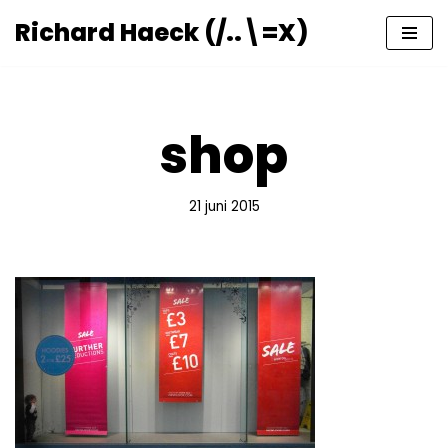
Richard Haeck (/..\=X)
Ga
naar
de
inhoud
shop
21 juni 2015