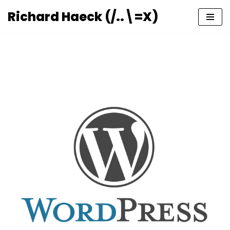
Richard Haeck (/..\=X)
Ga
naar
de
inhoud