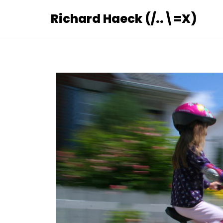
Richard Haeck (/..\=X)
Ga
naar
de
inhoud