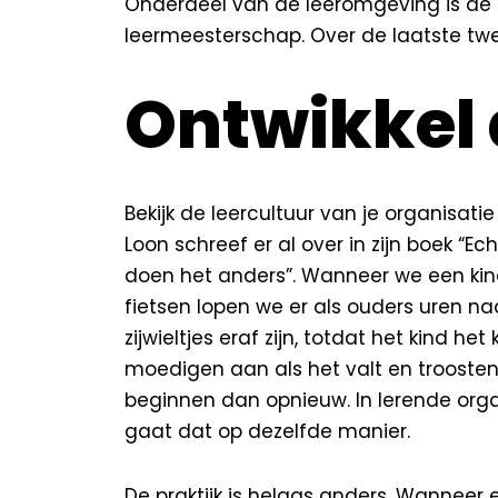
Onderdeel van de leeromgeving is de l
leermeesterschap. Over de laatste tw
Ontwikkel 
Bekijk de leercultuur van je organisatie
Loon schreef er al
over in zijn boek
“Ech
doen het anders”
. Wanneer we een kin
fietsen lopen we er als ouders uren na
zijwieltjes eraf zijn, totdat het kind het
moedigen aan als het valt en trooste
beginnen dan opnieuw. In lerende orga
gaat dat op dezelfde manier.
De praktijk is helaas anders. Wanneer 