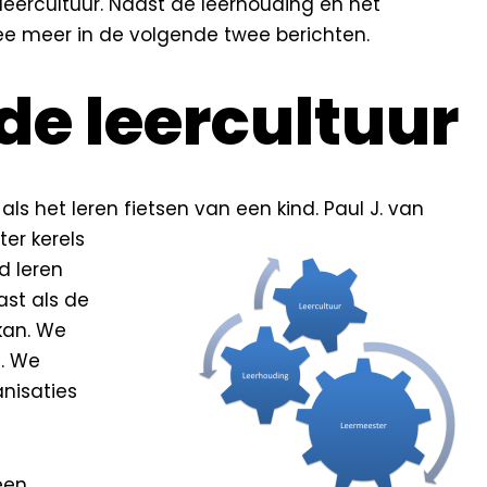
eercultuur. Naast de leerhouding en het
ee meer in de volgende twee berichten.
de leercultuur
 als het leren fietsen van een kind. Paul J. van
ter kerels
d leren
ast als de
 kan. We
n. We
nisaties
een